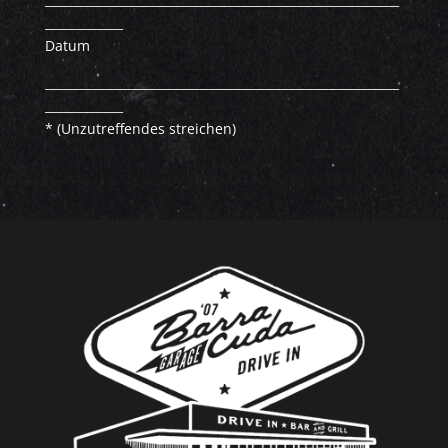
_____________
Datum
___________________________________________________________
_____________
* (Unzutreffendes streichen)